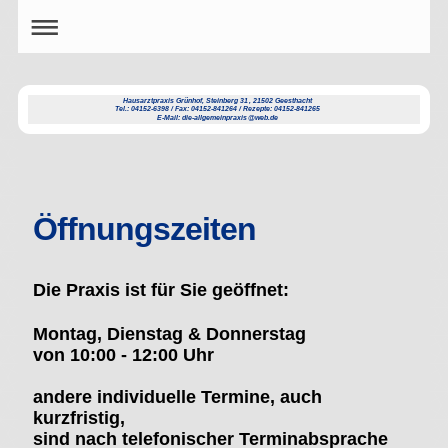
Hausarztpraxis Grünhof, Steinberg 31, 21502 Geesthacht
Tel.: 04152-6398 / Fax: 04152-841264 / Rezepte: 04152-841265
E-Mail: die-allgemeinpraxis@web.de
Öffnungszeiten
Die Praxis ist für Sie
geöffnet:
Montag, Dienstag & Donnerstag
von 10:00 -
12
:0
0
Uhr
andere individuelle Termine, auch
kurzfristig,
sind nach telefonischer Terminabsprache