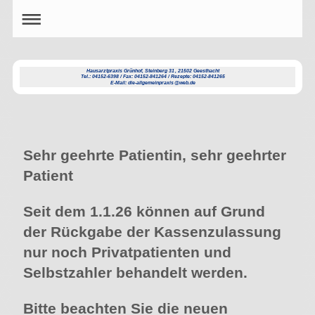
Hausarztpraxis Grünhof, Steinberg 31, 21502 Geesthacht
Tel.: 04152-6398 / Fax: 04152-841264 / Rezepte: 04152-841265
E-Mail: die-allgemeinpraxis@web.de
Sehr geehrte Patientin, sehr geehrter
Patient
Seit dem 1.1.26 können auf Grund
der Rückgabe der Kassenzulassung
nur noch Privatpatienten und
Selbstzahler behandelt werden.
Bitte beachten Sie die neuen